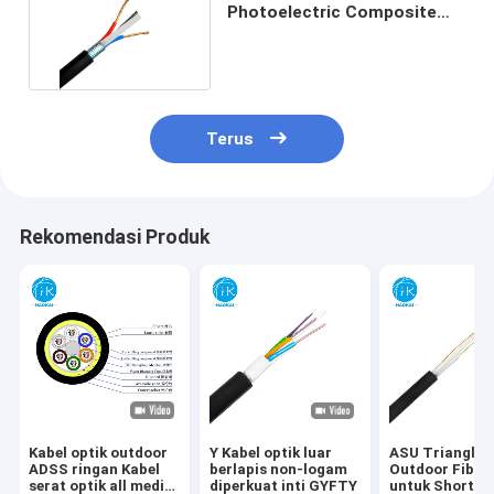
Photoelectric Composite
GDTS-2-24Xn 2*1.5
Terus
Rekomendasi Produk
Kabel optik outdoor
Y Kabel optik luar
ASU Triangle
ADSS ringan Kabel
berlapis non-logam
Outdoor Fiber
serat optik all media
diperkuat inti GYFTY
untuk Short S