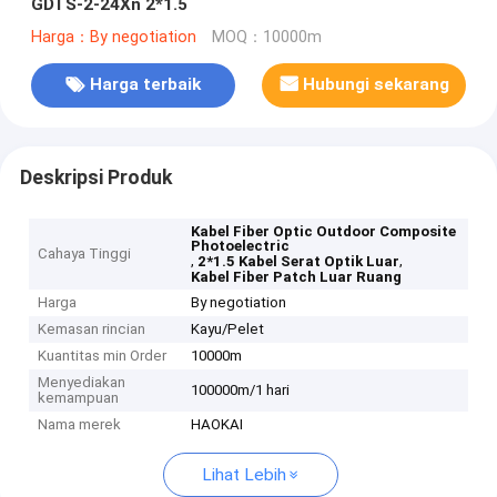
GDTS-2-24Xn 2*1.5
Harga：By negotiation
MOQ：10000m
Harga terbaik
Hubungi sekarang
Deskripsi Produk
Kabel Fiber Optic Outdoor Composite
Photoelectric
Cahaya Tinggi
,
,
2*1.5 Kabel Serat Optik Luar
Kabel Fiber Patch Luar Ruang
Harga
By negotiation
Kemasan rincian
Kayu/Pelet
Kuantitas min Order
10000m
Menyediakan
100000m/1 hari
kemampuan
Nama merek
HAOKAI
Lihat Lebih