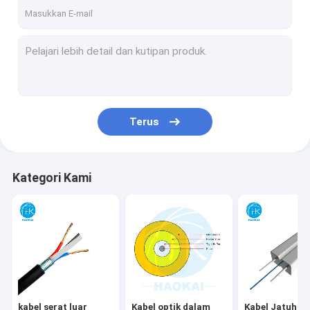
Tentang kita
Wisata pabrik
Kontrol kualitas
Hubungi kami
Terus
Quote request suatu
Kategori Kami
kabel serat luar ruangan
Kabel optik dalam ruangan
Kabel Jatuhkan FTTH
Kabel Serat OPGW
kabel serat luar
Kabel optik dalam
Kabel Jatuhka