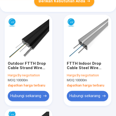
Berikan Kebutuhan Anda
Outdoor FTTH Drop
FTTH Indoor Drop
Cable Strand Wire
Cable Steel Wire
FRP 1core Self
1core 2core 4core
Harga:
By negotiation
Harga:
By negotiation
Supporting Fiber
Self Supporting Fiber
MOQ:
10000m
MOQ:
10000m
Optic Cable
Optical Cable
dapatkan harga terbaru
dapatkan harga terbaru
Hubungi sekarang
Hubungi sekarang