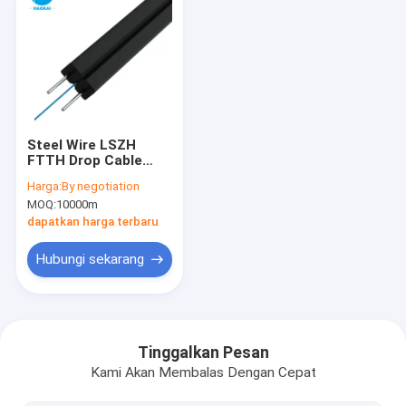
Steel Wire LSZH
FTTH Drop Cable
Indoor Drop Fiber
Harga:
By negotiation
Optic Cable GJXH
MOQ:
10000m
G657a1
dapatkan harga terbaru
Hubungi sekarang
Rumah
Produk
Tinggalkan Pesan
Kami Akan Membalas Dengan Cepat
Video