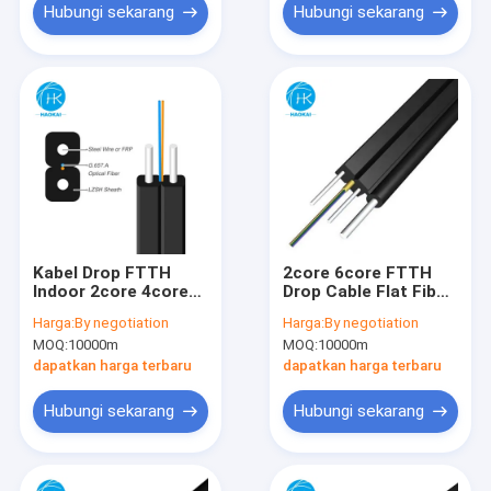
Hubungi sekarang
Hubungi sekarang
Kabel Drop FTTH
2core 6core FTTH
Indoor 2core 4core
Drop Cable Flat Fiber
FRP Steel Wire FTTH
Optic Cable Dengan
Harga:
By negotiation
Harga:
By negotiation
Fiber ke Rumah
Aramid Central Tube
MOQ:
10000m
MOQ:
10000m
Steel Wire
dapatkan harga terbaru
dapatkan harga terbaru
Hubungi sekarang
Hubungi sekarang