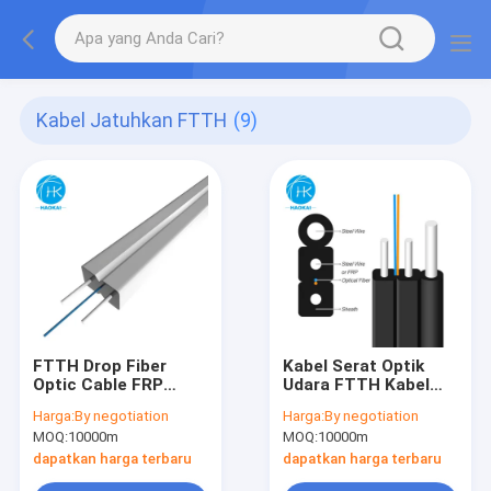
Kabel Jatuhkan FTTH
(9)
FTTH Drop Fiber
Kabel Serat Optik
Optic Cable FRP
Udara FTTH Kabel
KFRP 1core Fiber
Serat Drop Luar 2 Inti
Harga:
By negotiation
Harga:
By negotiation
Optic Cable LSZH
Dengan LSZH Warna
MOQ:
10000m
MOQ:
10000m
Hitam
dapatkan harga terbaru
dapatkan harga terbaru