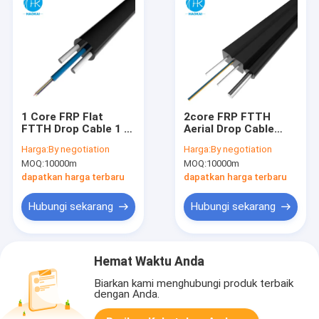
1 Core FRP Flat
2core FRP FTTH
FTTH Drop Cable 1 -
Aerial Drop Cable
12 Serat GYFXTY
Outdoor Self Support
Harga:
By negotiation
Harga:
By negotiation
GYFXTBY Kabel
Fiber Optical Drop
MOQ:
10000m
MOQ:
10000m
Pendukung Sendiri
Cable
dapatkan harga terbaru
dapatkan harga terbaru
Hubungi sekarang
Hubungi sekarang
Hemat Waktu Anda
Biarkan kami menghubungi produk terbaik
dengan Anda.