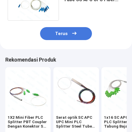
Optic Splitter
Terus
Rekomendasi Produk
1X2 Mini Fiber PLC
Serat optik SC APC
1x16 SC APC F
Splitter PBT Coupler
UPC Mini PLC
PLC Splitter K
Dengan Konektor SC
Splitter Steel Tube
Tabung Baja M
/ APC
Tanpa Konektor
Tanpa Connet