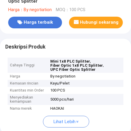
Optic Splitter
Harga：By negotiation
MOQ：100 PCS
Harga terbaik
Hubungi sekarang
Deskripsi Produk
,
Mini 1x8 PLC Splitter
Cahaya Tinggi
,
Fiber Optic 1x8 PLC Splitter
UPC Fiber Optic Splitter
Harga
By negotiation
Kemasan rincian
Kayu/Pelet
Kuantitas min Order
100 PCS
Menyediakan
5000 pcs/hari
kemampuan
Nama merek
HAOKAI
Lihat Lebih