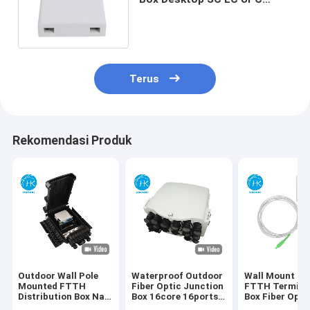
86type Mini Fiber Optic
Rosette Box
Terus
Rekomendasi Produk
Outdoor Wall Pole
Waterproof Outdoor
Wall Mount Mi
Mounted FTTH
Fiber Optic Junction
FTTH Termina
Distribution Box Nap
Box 16core 16ports
Box Fiber Opt
FDB Box Dengan PLC
FTTH Distribution
PTO ATB Box 