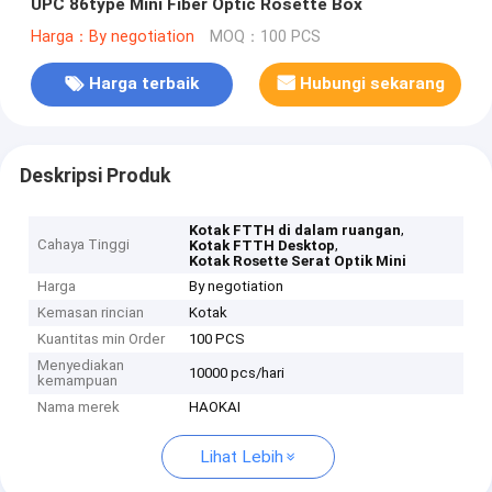
UPC 86type Mini Fiber Optic Rosette Box
Harga：By negotiation
MOQ：100 PCS
Harga terbaik
Hubungi sekarang
Deskripsi Produk
,
Kotak FTTH di dalam ruangan
Cahaya Tinggi
,
Kotak FTTH Desktop
Kotak Rosette Serat Optik Mini
Harga
By negotiation
Kemasan rincian
Kotak
Kuantitas min Order
100 PCS
Menyediakan
10000 pcs/hari
kemampuan
Nama merek
HAOKAI
Lihat Lebih