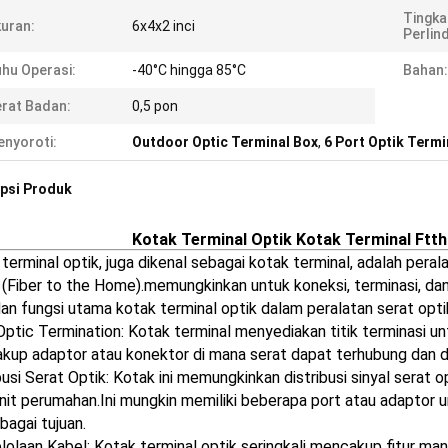
Tingka
uran:
6x4x2 inci
Perlin
hu Operasi:
-40°C hingga 85°C
Bahan:
rat Badan:
0,5 pon
nyoroti:
Outdoor Optic Terminal Box
,
6 Port Optik Termi
psi Produk
Kotak Terminal Optik Kotak Terminal Ftth
terminal optik, juga dikenal sebagai kotak terminal, adalah peral
Fiber to the Home).memungkinkan untuk koneksi, terminasi, dan di
dan fungsi utama kotak terminal optik dalam peralatan serat opt
Optic Termination: Kotak terminal menyediakan titik terminasi un
up adaptor atau konektor di mana serat dapat terhubung dan di
busi Serat Optik: Kotak ini memungkinkan distribusi sinyal serat
nit perumahan.Ini mungkin memiliki beberapa port atau adaptor
bagai tujuan.
lolaan Kabel: Kotak terminal optik seringkali mencakup fitur 