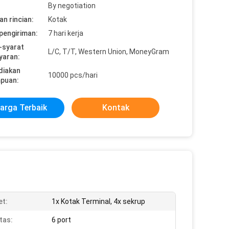
By negotiation
n rincian:
Kotak
pengiriman:
7 hari kerja
-syarat
L/C, T/T, Western Union, MoneyGram
yaran:
diakan
10000 pcs/hari
puan:
arga Terbaik
Kontak
et:
1x Kotak Terminal, 4x sekrup
tas:
6 port