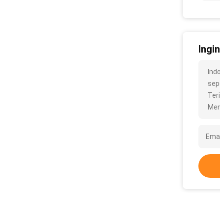
Ingi
Ind
sepe
Ter
Men