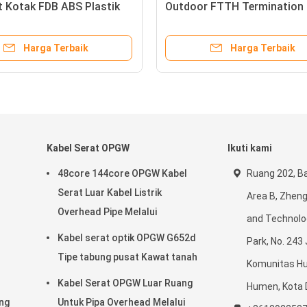
 Kotak FDB ABS Plastik
Outdoor FTTH Termination
Harga Terbaik
Harga Terbaik
Kabel Serat OPGW
Ikuti kami
48core 144core OPGW Kabel
Ruang 202, B
Serat Luar Kabel Listrik
Area B, Zhen
Overhead Pipe Melalui
and Technolog
Kabel serat optik OPGW G652d
Park, No. 243
Tipe tabung pusat Kawat tanah
Komunitas Hu
Kabel Serat OPGW Luar Ruang
Humen, Kota 
ing
Untuk Pipa Overhead Melalui