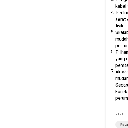
kabel 
Perli
serat 
fisik.
Skalab
mudah 
pertu
Piliha
yang d
pemas
Akses
mudah
Secara
konekt
perum
Label:
Kota