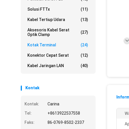
Solusi FTTx
(11)
Kabel Tertiup Udara
(13)
Aksesoris Kabel Serat
(27)
Optik Clamp
Kotak Terminal
(24)
Konektor Cepat Serat
(12)
Kabel Jaringan LAN
(40)
Kontak
Inform
Kontak:
Carina
Tel:
+8613922537558
W
Faks:
86-0769-8502-2337
Ap