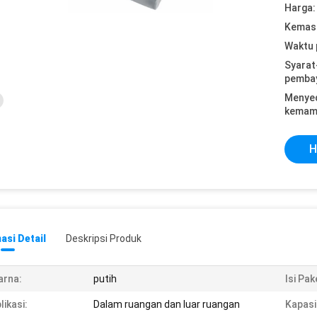
Harga:
Kemasa
Waktu 
Syarat
pemba
Menye
kemam
H
asi Detail
Deskripsi Produk
arna:
putih
Isi Pak
likasi:
Dalam ruangan dan luar ruangan
Kapasi