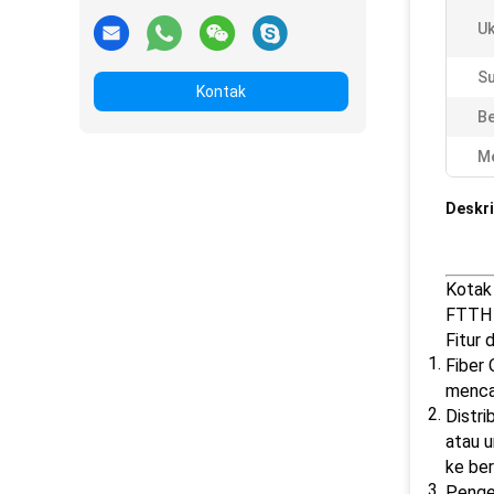
Uk
Su
Kontak
Be
Me
Deskri
Kotak 
FTTH (
Fitur 
Fiber 
mencak
Distri
atau u
ke ber
Penge