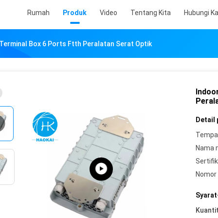
Rumah
Produk
Video
Tentang Kita
Hubungi K
Terminal Box 6 Ports Ftth Peralatan Serat Optik
Indoo
Peral
Detail
Tempat
Nama 
Sertifik
Nomor 
Syarat
Kuanti