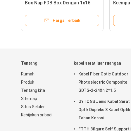
Box Nap FDB Box Dengan 1x16
Keempat
PLC Splitter
Harga Terbaik
Tentang
kabel serat luar ruangan
Rumah
Kabel Fiber Optic Outdoor
Produk
Photoelectric Composite
Tentang kita
GDTS-2-24Xn 2*1.5
Sitemap
GYTC 8S Jenis Kabel Serat
Situs Seluler
Optik Dupleks 8 Kabel Optik
Kebijakan pribadi
Tahan Korosi
FTTH 8figure Self Support