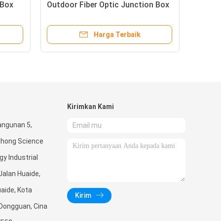
 Box
Outdoor Fiber Optic Junction Box
Harga Terbaik
Kirimkan Kami
angunan 5,
ghong Science
y Industrial
 Jalan Huaide,
aide, Kota
Kirim
Dongguan, Cina