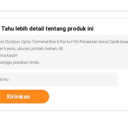
n Tahu lebih detail tentang produk ini
oor Outdoor Optic Terminal Box 6 Ports Ftth Peralatan Serat Optik bis
rti jenis, ukuran, jumlah, bahan, dll.
ima kasih!
unggu jawaban Anda.
Kirimkan