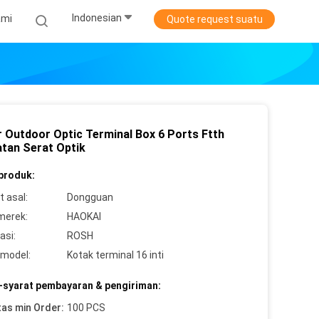
Indonesian
ami
Quote request suatu
r Outdoor Optic Terminal Box 6 Ports Ftth
atan Serat Optik
 produk:
 asal:
Dongguan
merek:
HAOKAI
asi:
ROSH
model:
Kotak terminal 16 inti
-syarat pembayaran & pengiriman:
tas min Order:
100 PCS