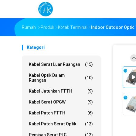
Rumah
Produk
Kotak Terminal
Indoor Outdoor Optic 
Kategori
Kabel Serat Luar Ruangan
(15)
Kabel Optik Dalam
(10)
Ruangan
Kabel Jatuhkan FTTH
(9)
Kabel Serat OPGW
(9)
Kabel Patch FTTH
(6)
Kabel Patch Serat Optik
(12)
Pemisah Serat PLC
(12)